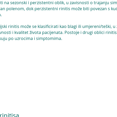
liti na sezonski i perzistentni oblik, u zavisnosti o trajanju 
ovan polenom, dok perzistentni rinitis može biti povezan s k
.
i rinitis može se klasificirati kao blagi ili umjereni/teški, u
ti i kvalitet života pacijenata. Postoje i drugi oblici rinit
azlikuju po uzrocima i simptomima.
NALI?
se alergijski rinitis može pojaviti i u toku hladnijih mjeseci, i
 kao "hladna alergija" ili "hladni alergijski rinitis". Za neke
ati simptome kao što su svrbež nosa, kihanje i curenje nosa, 
ene kao što je polen.
initisa