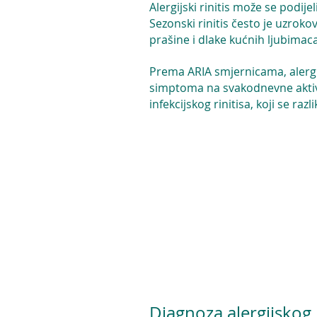
Alergijski rinitis može se podije
Sezonski rinitis često je uzrok
prašine i dlake kućnih ljubimaca
Prema ARIA smjernicama, alergijsk
simptoma na svakodnevne aktivnos
infekcijskog rinitisa, koji se r
JESTE LI Z
Jeste li znali da 
fenomen poznat je
zraku može izazv
uobičajene alerg
Diagnoza alergijskog r