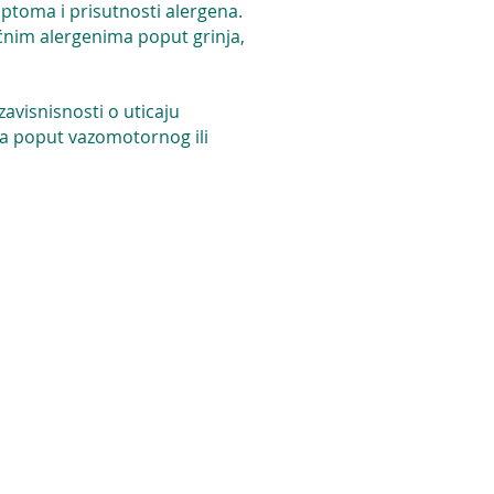
simptoma i prisutnosti alergena.
ućnim alergenima poput grinja,
 zavisnisnosti o uticaju
isa poput vazomotornog ili
ako polen nije prisutan? Ovaj
 ljude, izlaganje hladnom
čak i ako nisu alergični na