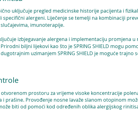
bično uključuje pregled medicinske historije pacijenta i fizika
li specifični alergeni. Liječenje se temelji na kombinaciji pre
 slučajevima, imunoterapije.
uključuje izbjegavanje alergena i implementaciju promjena u 
rirodni biljni lijekovi kao što je
SPRING SHIELD
mogu pomoći
 a dugotrajnim uzimanjem SPRING SHIELD je moguće trajno se 
ntrole
 otvorenom prostoru za vrijeme visoke koncentracije polena 
a i prašine. Provođenje nosne lavaže slanom otopinom mo
že biti od pomoći kod određenih oblika alergijskog rinitis