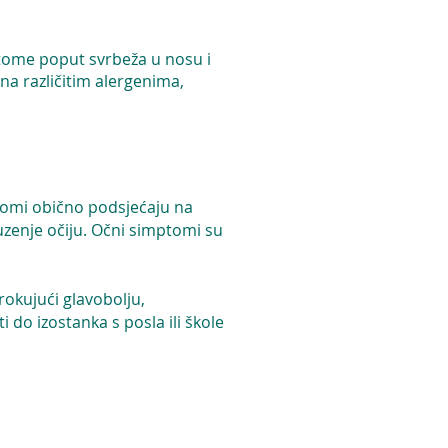
mptome poput svrbeža u nosu i
na različitim alergenima,
mptomi obično podsjećaju na
suzenje očiju. Očni simptomi su
rokujući glavobolju,
 do izostanka s posla ili škole