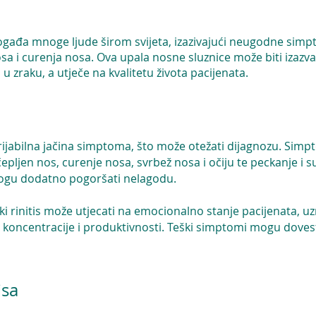
je pogađa mnoge ljude širom svijeta, izazivajući neugodne si
osa i curenja nosa. Ova upala nosne sluznice može biti izazva
 u zraku, a utječe na kvalitetu života pacijenata.
 varijabilna jačina simptoma, što može otežati dijagnozu. Si
čepljen nos, curenje nosa, svrbež nosa i očiju te peckanje i 
 mogu dodatno pogoršati nelagodu.
ki rinitis može utjecati na emocionalno stanje pacijenata, uz
 koncentracije i produktivnosti. Teški simptomi mogu dovesti
isa