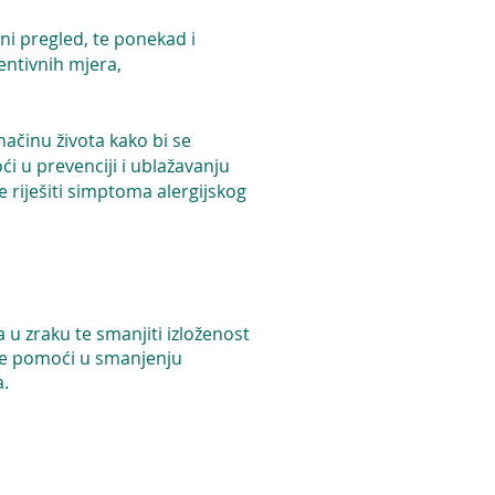
lni pregled, te ponekad i
ventivnih mjera,
načinu života kako bi se
 u prevenciji i ublažavanju
riješiti simptoma alergijskog
u zraku te smanjiti izloženost
že pomoći u smanjenju
a.