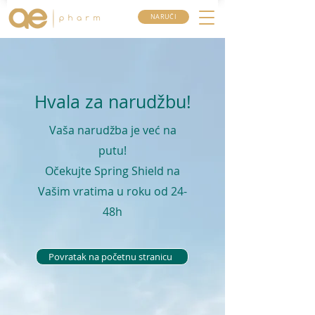
NARUČI
Hvala za narudžbu!
Vaša narudžba je već na
putu!
Očekujte Spring Shield na
Vašim vratima u roku od 24-
48h
Povratak na početnu stranicu